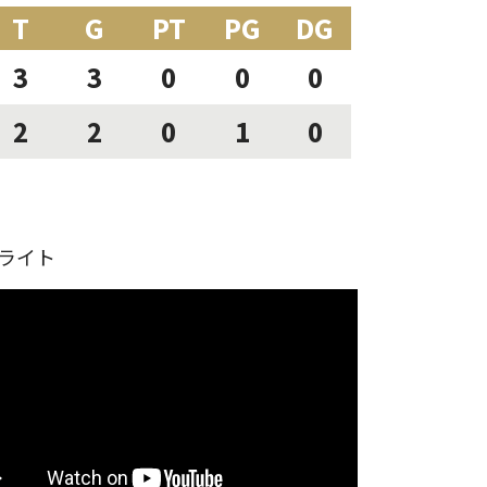
T
G
PT
PG
DG
3
3
0
0
0
2
2
0
1
0
ライト