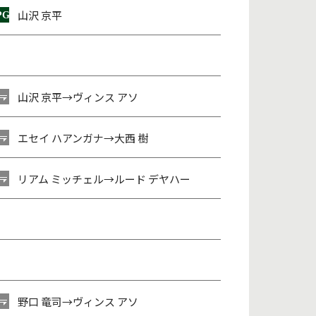
山沢 京平
山沢 京平
→
ヴィンス アソ
エセイ ハアンガナ
→
大西 樹
リアム ミッチェル
→
ルード デヤハー
野口 竜司
→
ヴィンス アソ