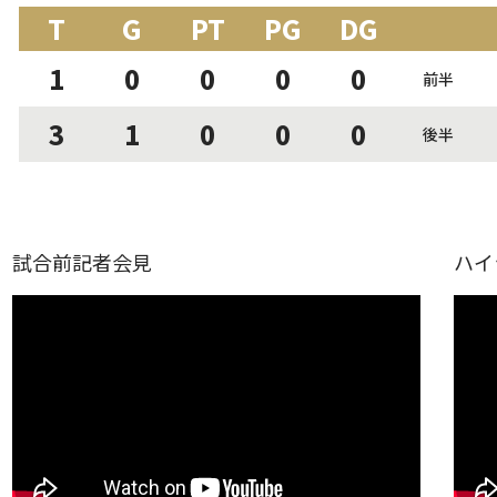
T
G
PT
PG
DG
1
0
0
0
0
前半
3
1
0
0
0
後半
試合前記者会見
ハイ