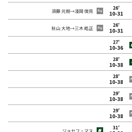
26
'
須藤 元樹
→
淺岡 俊亮
10
-
31
26
'
秋山 大地
→
三木 皓正
10
-
31
27
'
10
-
36
28
'
10
-
38
28
'
10
-
38
29
'
10
-
38
29
'
10
-
38
31
'
ジョセフ・マヌ