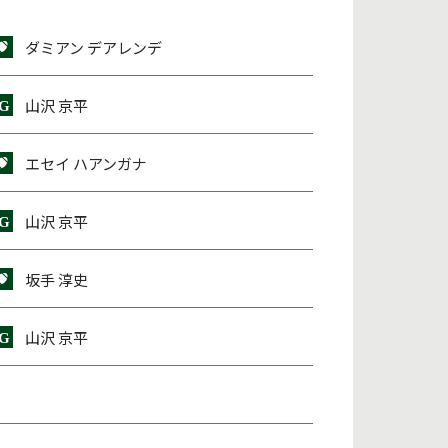
ダミアン デアレンデ
山沢 京平
エセイ ハアンガナ
山沢 京平
坂手 淳史
山沢 京平