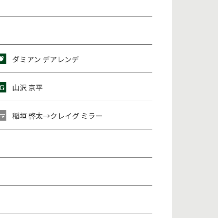
ダミアン デアレンデ
山沢 京平
稲垣 啓太
→
クレイグ ミラー