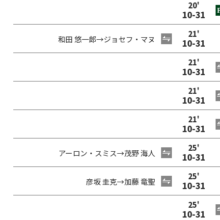
20
'
10
-
31
21
'
和田 悠一郎
→
ジョセフ・マヌ
10
-
31
21
'
10
-
31
21
'
10
-
31
21
'
10
-
31
25
'
アーロン・スミス
→
茂野 海人
10
-
31
25
'
彦坂 圭克
→
加藤 竜聖
10
-
31
25
'
10
-
31