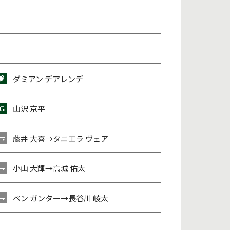
ダミアン デアレンデ
山沢 京平
藤井 大喜
→
タニエラ ヴェア
小山 大輝
→
高城 佑太
ベン ガンター
→
長谷川 崚太