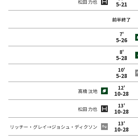
松田 力也
5
-
21
前半終了
7
'
5
-
26
8
'
5
-
28
10
'
5
-
28
12
'
髙橋 汰地
10
-
28
13
'
松田 力也
10
-
28
13
'
リッチー・グレイ
→
ジョシュ・ディクソン
10
-
28