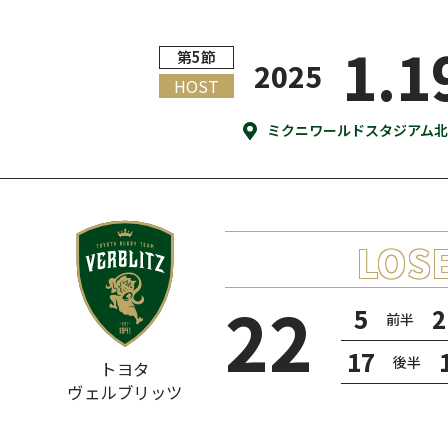
1
.
1
第5節
2025
ミクニワールドスタジアム北
22
5
2
前半
17
後半