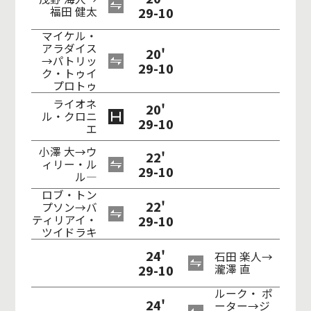
福田 健太
29-10
マイケル・
アラダイス
20'
→パトリッ
29-10
ク・トゥイ
プロトゥ
ライオネ
20'
ル・クロニ
29-10
エ
小澤 大→ウ
22'
ィリー・ル
29-10
ル―
ロブ・トン
22'
プソン→バ
ティリアイ・
29-10
ツイドラキ
24'
石田 楽人→
29-10
瀧澤 直
ルーク・ ポ
24'
ーター→ジ