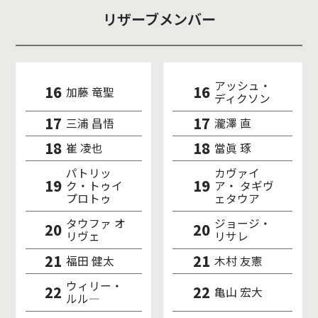
リザーブメンバー
アッシュ・
16
16
加藤 竜聖
ディクソン
17
17
三浦 昌悟
瀧澤 直
18
18
崔 凌也
當眞 琢
パトリッ
カヴァイ
19
19
ク・トゥイ
ア・ タギヴ
プロトゥ
ェタウア
タウファ オ
ジョージ・
20
20
リヴェ
リサレ
21
21
福田 健太
木村 友憲
ウィリー・
22
22
亀山 宏大
ルル―