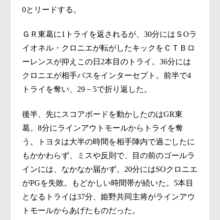
0とリードする。
ＧＲ東葛に1トライを返されるが、30分にはＳOラ
イオネル・クロニエが転がしたキックをＣＴＢロ
ーレンスが抑えこの日2本目のトライ。36分には
クロニエが相手パスをインターセプト。前半で4
トライを奪い、29－5で折り返した。
後半、先にスコアボードを動かしたのはGR東
葛。8分にラインアウトモールからトライを奪
う。トヨタは大半の時間を相手陣内で過ごしたに
もかかわらず、ミスや反則で、目の前のゴールラ
インには、なかなか届かず。20分にはSOクロニエ
がPGを失敗。もどかしい時間帯が続いた。5本目
となるトライは37分、姫野共同主将がラインアウ
トモールからあげたものだった。