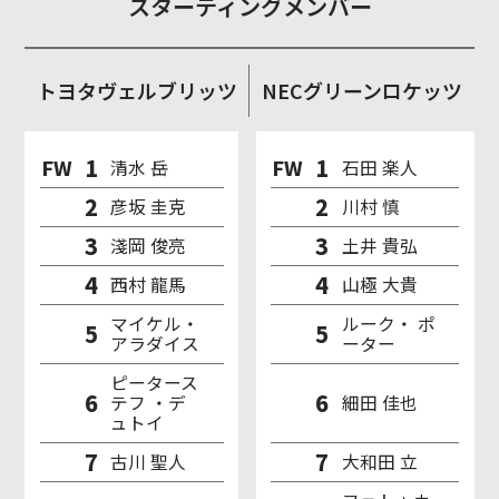
スターティングメンバー
トヨタヴェルブリッツ
NECグリーンロケッツ
1
1
FW
FW
清水 岳
石田 楽人
2
2
彦坂 圭克
川村 慎
3
3
淺岡 俊亮
土井 貴弘
4
4
西村 龍馬
山極 大貴
マイケル・
ルーク・ ポ
5
5
アラダイス
ーター
ピータース
6
6
テフ ・デ
細田 佳也
ュトイ
7
7
古川 聖人
大和田 立