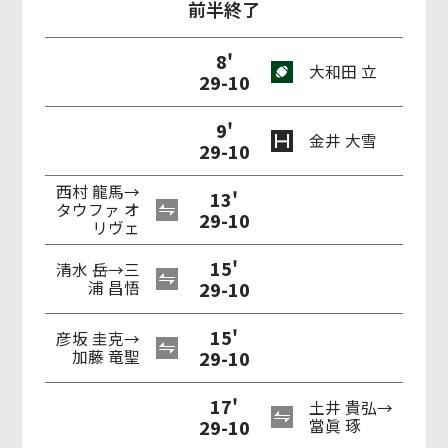
前半終了
8'
大和田 立
29-10
9'
金井 大雪
29-10
西村 龍馬→
13'
タウファ オ
29-10
リヴェ
15'
清水 岳→三
浦 昌悟
29-10
15'
彦坂 圭克→
加藤 竜聖
29-10
17'
土井 貴弘→
29-10
當眞 琢