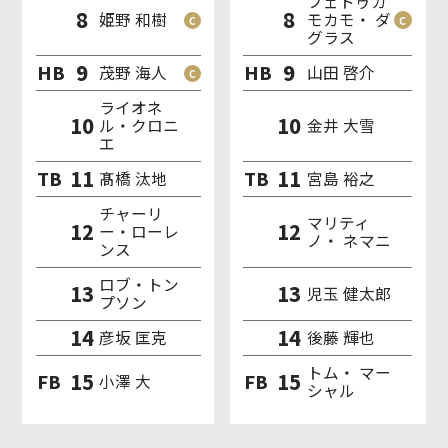
フェトゥカ
8
8
姫野 和樹
モカモ・ ダ
グラス
9
9
HB
HB
茂野 海人
山田 啓介
ライオネ
10
10
ル・クロニ
金井 大雪
エ
11
11
TB
TB
髙橋 汰地
宮島 裕之
チャーリ
マリティ
12
12
ー・ローレ
ノ・ ネマニ
ンス
ロブ・トン
13
13
児玉 健太郎
プソン
14
14
彦坂 匡克
後藤 輝也
トム・ マー
15
15
FB
FB
小澤 大
シャル