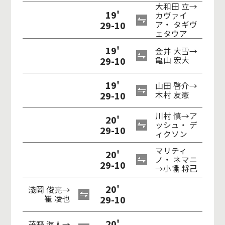
大和田 立→
19'
カヴァイ
29-10
ア・ タギヴ
ェタウア
19'
金井 大雪→
29-10
亀山 宏大
19'
山田 啓介→
29-10
木村 友憲
川村 慎→ア
20'
ッシュ・ デ
29-10
ィクソン
マリティ
20'
ノ・ ネマニ
29-10
→小幡 将己
20'
淺岡 俊亮→
崔 凌也
29-10
20'
茂野 海人→