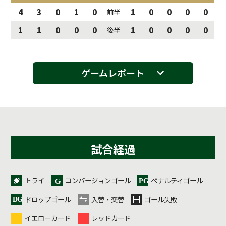
4
3
0
1
0
1
0
0
0
0
前半
1
1
0
0
0
1
0
0
0
0
後半
ゲームレポート
試合経過
トライ
コンバージョンゴール
ペナルティゴール
ドロップゴール
入替・交替
ゴール失敗
イエローカード
レッドカード