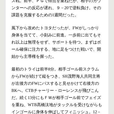
ス戦。前半、ＰＧで得点を重ねたが、相手のカウ
ンターへの反応が遅れ、９－20で逆転負け。その
課題を克服するための1週間だった。
風下から攻めたトヨタだったが、FWがしっかり
身体を当てて、小刻みに前進。一歩前に出てもそ
れ以上は無理をせず、サポートを待つ。まずはボ
ール確保に注力する、地に足をつけた戦いで、開
始から主導権を握った。
最初のトライは前半8分。相手ゴール前スクラム
からFWが続けて縦をつき、SH茂野海人共同主将
が左後方のFWにパスすると見せかけて右後方の
BKへ。CTBチャーリー・ローレンスが飛びこん
だ。続く13分にもＦＷが相手ゴール前でフェイズ
を重ね、WTB髙橋汰地がタックルを受けながらも
インゴールに身体を伸ばしてフィニッシュ。12－