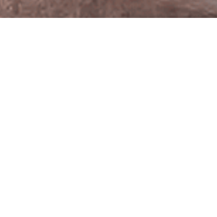
ピーターステ
フ・デュトイ
Pieter Steph
duToit
1992.8.19
生年月日