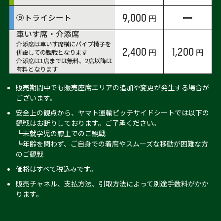
ー
9,000
⑨トライシート
車いす席・介添席
介添席は車いす席横にパイプ椅子を
2,400
1,200
併設しての観戦となります
介添席は1席までは無料、2席以降は
有料となります
販売期間中でも販売座席エリアの追加や変更が発生する場合が
ございます。
安全上の観点から、ヤマト運輸ピッチサイドシートでは以下の
観戦はお断りしております。ご了承ください。
┗未就学児の膝上でのご観戦
┗年齢を問わず、ご自身での着席やスムーズな移動が困難な方
のご観戦
価格はすべて税込みです。
販売チャネル、支払方法、引取方法によって別途手数料がかか
ります。