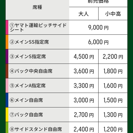
前売価格
席種
大人
小中高
①ヤマト運輸ピッチサイド
9,000
シート
6,000
②メインSS指定席
4,500
2,200
③メインS指定席
3,600
1,800
④バック中央自由席
3,300
1,600
⑤メインA指定席
3,000
1,500
⑥メイン自由席
2,700
1,300
⑦バック自由席
2,400
1,200
⑧サイドスタンド自由席