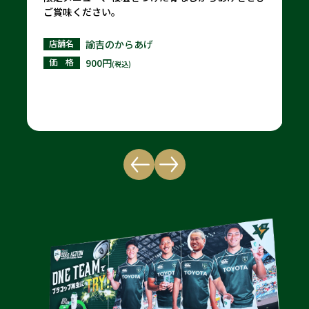
ムで絶品です！ライガーくんもご用意しておりま
す！
店舗名
でぶちゃん
価 格
500円
(税込)