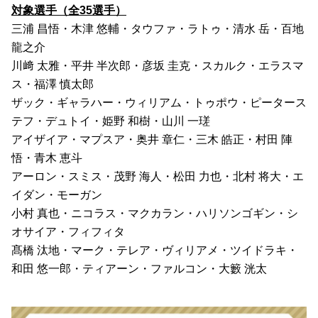
対象選手（全35選手）
三浦 昌悟・木津 悠輔・タウファ・ラトゥ・清水 岳・百地 
龍之介
川﨑 太雅・平井 半次郎・彦坂 圭克・スカルク・エラスマ
ス・福澤 慎太郎
ザック・ギャラハー・ウィリアム・トゥポウ・ピータース
テフ・デュトイ・姫野 和樹・山川 一瑳
アイザイア・マプスア・奥井 章仁・三木 皓正・村田 陣
悟・青木 恵斗
アーロン・スミス・茂野 海人・松田 力也・北村 将大・エ
イダン・モーガン
小村 真也・ニコラス・マクカラン・ハリソンゴギン・シ
オサイア・フィフィタ
髙橋 汰地・マーク・テレア・ヴィリアメ・ツイドラキ・
和田 悠一郎・ティアーン・ファルコン・大籔 洸太