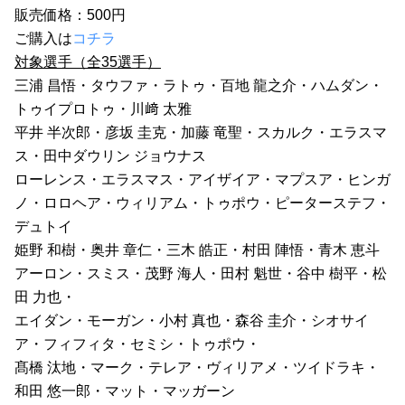
販売価格：500円
ご購入は
コチラ
対象選手（全35選手）
三浦 昌悟・タウファ・ラトゥ・百地 龍之介・ハムダン・
トゥイプロトゥ・川﨑 太雅
平井 半次郎・彦坂 圭克・加藤 竜聖・スカルク・エラスマ
ス・田中ダウリン ジョウナス
ローレンス・エラスマス・アイザイア・マプスア・ヒンガ
ノ・ロロヘア・ウィリアム・トゥポウ・ピーターステフ・
デュトイ
姫野 和樹・奥井 章仁・三木 皓正・村田 陣悟・青木 恵斗
アーロン・スミス・茂野 海人・田村 魁世・谷中 樹平・松
田 力也・
エイダン・モーガン・小村 真也・森谷 圭介・シオサイ
ア・フィフィタ・セミシ・トゥポウ・
髙橋 汰地・マーク・テレア・ヴィリアメ・ツイドラキ・
和田 悠一郎・マット・マッガーン