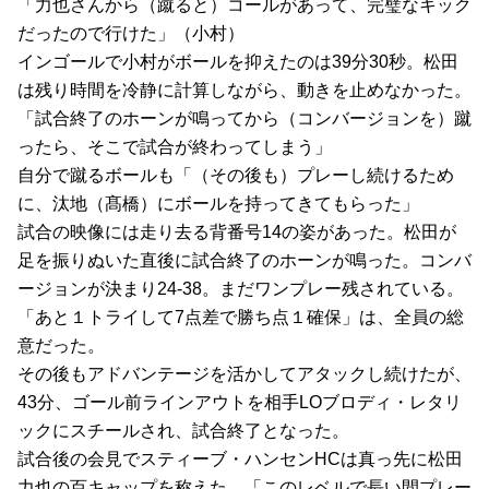
「力也さんから（蹴ると）コールがあって、完璧なキック
だったので行けた」（小村）
インゴールで小村がボールを抑えたのは39分30秒。松田
は残り時間を冷静に計算しながら、動きを止めなかった。
「試合終了のホーンが鳴ってから（コンバージョンを）蹴
ったら、そこで試合が終わってしまう」
自分で蹴るボールも「（その後も）プレーし続けるため
に、汰地（髙橋）にボールを持ってきてもらった」
試合の映像には走り去る背番号14の姿があった。松田が
足を振りぬいた直後に試合終了のホーンが鳴った。コンバ
ージョンが決まり24-38。まだワンプレー残されている。
「あと１トライして7点差で勝ち点１確保」は、全員の総
意だった。
その後もアドバンテージを活かしてアタックし続けたが、
43分、ゴール前ラインアウトを相手LOブロディ・レタリ
ックにスチールされ、試合終了となった。
試合後の会見でスティーブ・ハンセンHCは真っ先に松田
力也の百キャップを称えた。「このレベルで長い間プレー