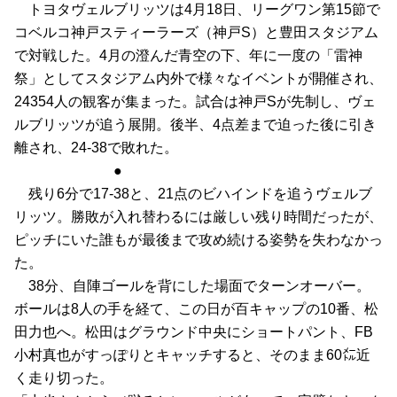
　トヨタヴェルブリッツは4月18日、リーグワン第15節で
コベルコ神戸スティーラーズ（神戸S）と豊田スタジアム
で対戦した。4月の澄んだ青空の下、年に一度の「雷神
祭」としてスタジアム内外で様々なイベントが開催され、
24354人の観客が集まった。試合は神戸Sが先制し、ヴェ
ルブリッツが追う展開。後半、4点差まで迫った後に引き
離され、24-38で敗れた。
　　　　　　　●
　残り6分で17-38と、21点のビハインドを追うヴェルブ
リッツ。勝敗が入れ替わるには厳しい残り時間だったが、
ピッチにいた誰もが最後まで攻め続ける姿勢を失わなかっ
た。
　38分、自陣ゴールを背にした場面でターンオーバー。
ボールは8人の手を経て、この日が百キャップの10番、松
田力也へ。松田はグラウンド中央にショートパント、FB
小村真也がすっぽりとキャッチすると、そのまま60㍍近
く走り切った。