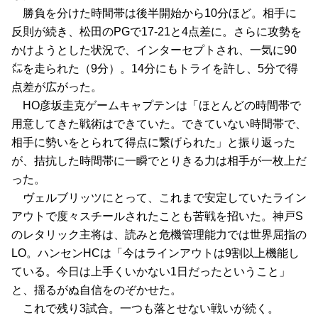
　勝負を分けた時間帯は後半開始から10分ほど。相手に
反則が続き、松田のPGで17-21と4点差に。さらに攻勢を
かけようとした状況で、インターセプトされ、一気に90
㍍を走られた（9分）。14分にもトライを許し、5分で得
点差が広がった。
　HO彦坂圭克ゲームキャプテンは「ほとんどの時間帯で
用意してきた戦術はできていた。できていない時間帯で、
相手に勢いをとられて得点に繋げられた」と振り返った
が、拮抗した時間帯に一瞬でとりきる力は相手が一枚上だ
った。
　ヴェルブリッツにとって、これまで安定していたライン
アウトで度々スチールされたことも苦戦を招いた。神戸S
のレタリック主将は、読みと危機管理能力では世界屈指の
LO。ハンセンHCは「今はラインアウトは9割以上機能し
ている。今日は上手くいかない1日だったということ」
と、揺るがぬ自信をのぞかせた。
　これで残り3試合。一つも落とせない戦いが続く。