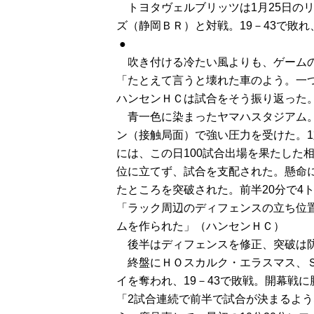
　トヨタヴェルブリッツは1月25日の
ズ（静岡ＢＲ）と対戦。19－43で敗れ
 ●
　吹き付ける冷たい風よりも、ゲームの
「たとえて言うと壊れた車のよう。一
ハンセンＨＣは試合をそう振り返った
　青一色に染まったヤマハスタジアム
ン（接触局面）で強い圧力を受けた。1
には、この日100試合出場を果たした
位に立てず、試合を支配された。懸命
たところを突破された。前半20分で4ト
「ラック周辺のディフェンスの立ち位
ムを作られた」（ハンセンＨＣ）
　後半はディフェンスを修正、突破は
　終盤にＨＯスカルク・エラスマス、
イを奪われ、19－43で敗戦。開幕戦に
「2試合連続で前半で試合が決まるよ