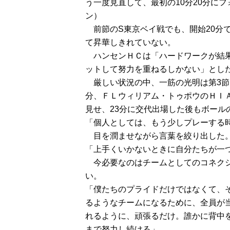
う一度見直して、最初の10分20分に
ン）
　前節のS東京ベイ戦でも、開始20分
て昇華しきれていない。
　ハンセンＨＣは「ハードワークが結
ットして努力を重ねるしかない」とし
　厳しい状況の中、一筋の光明は第3節
分、ＦＬウィリアム・トゥポウのＨＩ
見せ、23分に交代出場した後もボール
「個人としては、もう少しプレーする
　目を潤ませながら言葉を絞り出した
「上手くいかないときに自分たちが一
　今必要なのはチームとしてのコネク
い。
「僕たちのプライドだけではなくて、
るようなチームになるために、全員が
れるように、頑張るだけ。誰かに背中
まで努力し続ける」