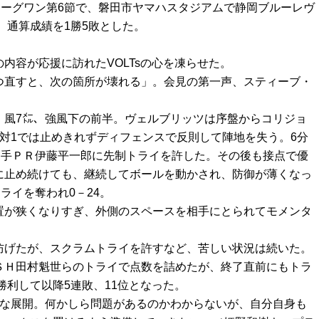
リーグワン第6節で、磐田市ヤマハスタジアムで静岡ブルーレヴ
、通算成績を1勝5敗とした。
内容が応援に訪れたVOLTsの心を凍らせた。
つ直すと、次の箇所が壊れる」。会見の第一声、スティーブ・
。
。風7㍍、強風下の前半。ヴェルブリッツは序盤からコリジョ
対1では止めきれずディフェンスで反則して陣地を失う。6分
相手ＰＲ伊藤平一郎に先制トライを許した。その後も接点で優
に止め続けても、継続してボールを動かされ、防御が薄くなっ
ライを奪われ0－24。
置が狭くなりすぎ、外側のスペースを相手にとられてモメンタ
防げたが、スクラムトライを許すなど、苦しい状況は続いた。
ＳＨ田村魁世らのトライで点数を詰めたが、終了直前にもトラ
勝利して以降5連敗、11位となった。
うな展開。何かしら問題があるのかわからないが、自分自身も