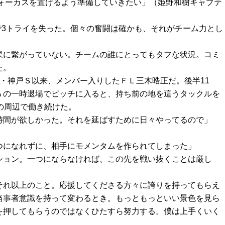
フォーカスを置けるよう準備していきたい」（姫野和樹キャプテ
で3トライを失った。個々の奮闘は確かも、それがチーム力とし
果に繋がっていない。チームの誰にとってもタフな状況。コミ
た。
・神戸Ｓ以来、メンバー入りしたＦＬ三木晧正だ。後半11
Ａの一時退場でピッチに入ると、持ち前の地を這うタックルを
の周辺で働き続けた。
時間が欲しかった。それを延ばすために日々やってるので」
。
つになれずに、相手にモメンタムを作られてしまった」
ション。一つにならなければ、この先を戦い抜くことは厳し
それ以上のこと。応援してくださる方々に誇りを持ってもらえ
当事者意識を持って変わるとき。もっともっといい景色を見ら
を押してもらうのではなくひたすら努力する。僕は上手くいく