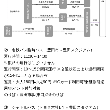
②	名鉄バス臨時バス（豊田市→豊田スタジアム）
運行時間：11:30～14:30
※復路の運行はございません
運行間隔：10〜15分間隔運行 ※交通状況により運行間隔
が15分以上となる場合有
運賃：大人180円/小児90円 ※ICカード利用可/乗継割引適
用/ポイント付与対象
のりば：豊田市駅(東口)2番のりば
③	シャトルバス（トヨタ本社B/T⇔豊田スタジアム）